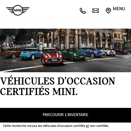
MENU
VÉHICULES D’OCCASION
CERTIFIÉS MINI.
PARCOURIR L’INVENTAIRE
Cette recherche inclura les véhicules d’occasion certifiés
et
non-certifiés.