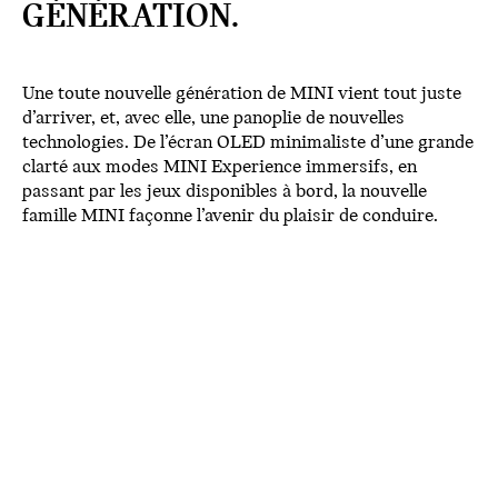
GÉNÉRATION.
Une toute nouvelle génération de MINI vient tout juste
d’arriver, et, avec elle, une panoplie de nouvelles
technologies. De l’écran OLED minimaliste d’une grande
clarté aux modes MINI Experience immersifs, en
passant par les jeux disponibles à bord, la nouvelle
famille MINI façonne l’avenir du plaisir de conduire.
ÉCRAN OLED.
La nouvelle famille MINI est dotée de notre premier
écran tactile OLED circulaire de l’industrie. Cet écran
impeccable de 9,4 po est fabriqué de verre de grande
qualité qui donne une apparence distinctive et