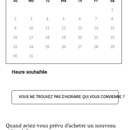
Su
Mo
Tu
We
Th
Fr
Sa
1
2
3
4
5
6
7
8
9
10
11
12
13
14
15
16
17
18
19
20
21
22
23
24
25
26
27
28
29
30
31
Heure souhaitée
VOUS NE TROUVEZ PAS D'HORAIRE QUI VOUS CONVIENNE ?
Quand aviez-vous prévu d’acheter un nouveau